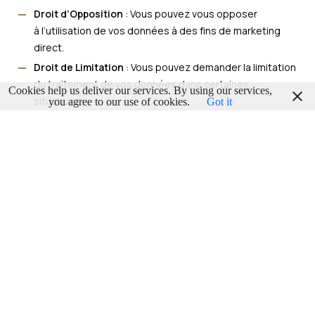
Droit d’Opposition
: Vous pouvez vous opposer
à l’utilisation de vos données à des fins de marketing
direct.
Droit de Limitation
: Vous pouvez demander la limitation
du traitement de vos données dans certaines
Cookies help us deliver our services. By using our services,
situations.
you agree to our use of cookies.
Got it
Pour exercer vos droits, veuillez nous contacter à l’adresse
suivante :
belgiqueinsolitecom@gmail.com
.
Cookies et technologies similaires
Nous utilisons des cookies et d’autres technologies
similaires pour améliorer l’expérience utilisateur, analyser
l’utilisation de notre site et diffuser des publicités
pertinentes. Pour en savoir plus sur la manière dont nous
utilisons les cookies et comment vous pouvez gérer vos
préférences, consultez notre
Politique de Cookies
.