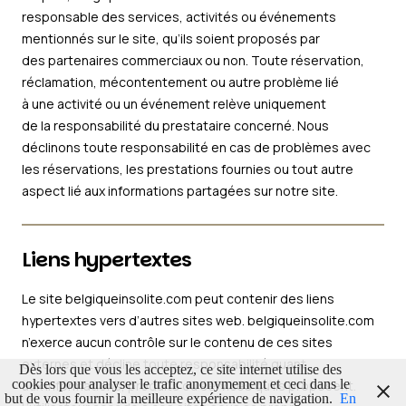
responsable des services, activités ou événements
mentionnés sur le site, qu’ils soient proposés par
des partenaires commerciaux ou non. Toute réservation,
réclamation, mécontentement ou autre problème lié
à une activité ou un événement relève uniquement
de la responsabilité du prestataire concerné. Nous
déclinons toute responsabilité en cas de problèmes avec
les réservations, les prestations fournies ou tout autre
aspect lié aux informations partagées sur notre site.
Liens hypertextes
Le site belgiqueinsolite.com peut contenir des liens
hypertextes vers d’autres sites web. belgiqueinsolite.com
n’exerce aucun contrôle sur le contenu de ces sites
externes et décline toute responsabilité quant
Dès lors que vous les acceptez, ce site internet utilise des
cookies pour analyser le trafic anonymement et ceci dans le
aux informations, produits ou services qu’ils proposent.
but de vous fournir la meilleure expérience de navigation.
En