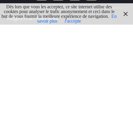
Dès lors que vous les acceptez, ce site internet utilise des
cookies pour analyser le trafic anonymement et ceci dans le
but de vous fournir la meilleure expérience de navigation.
En
Régions & Provinces
savoir plus
J'accepte
Villes & Localités
Thèmes & Catégories
Blog & Actualités
Endroit au hasard
À propos de nous
Contactez-nous
Politique de confidentialité
Politique de Cookies
Mentions légales
Termes & Conditions