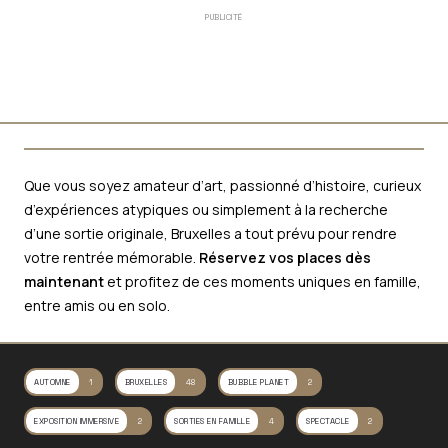
PUBLICITÉ
Que vous soyez amateur d’art, passionné d’histoire, curieux
d’expériences atypiques ou simplement à la recherche
d’une sortie originale, Bruxelles a tout prévu pour rendre
votre rentrée mémorable.
Réservez vos places dès
maintenant
et profitez de ces moments uniques en famille,
entre amis ou en solo.
AUTOMNE
1
BRUXELLES
48
BUBBLE PLANET
2
EXPOSITION IMMERSIVE
2
SORTIES EN FAMILLE
4
SPECTACLE
2