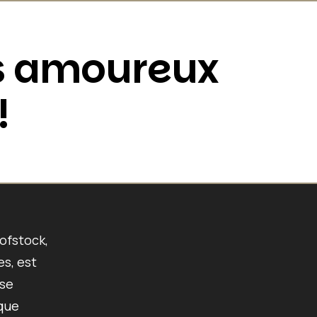
es amoureux
!
ofstock,
es, est
 se
ique