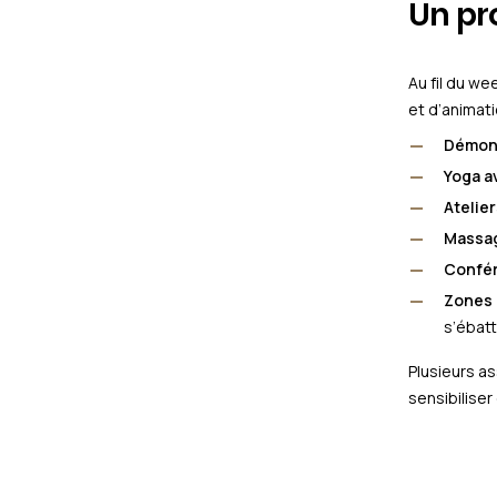
Un pr
Au fil du we
et d’animat
Démons
Yoga a
Atelie
Massag
Confér
Zones 
s’ébatt
Plusieurs a
sensibiliser 