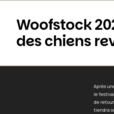
Woofstock 202
des chiens rev
Après un
le festiv
de retour
tiendra s