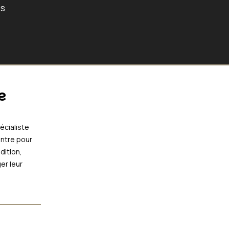
es
e
pécialiste
ontre pour
dition,
er leur