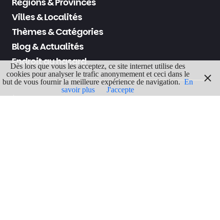
Régions & Provinces
Villes & Localités
Thèmes & Catégories
Blog & Actualités
Endroit au hasard
Dès lors que vous les acceptez, ce site internet utilise des
cookies pour analyser le trafic anonymement et ceci dans le
but de vous fournir la meilleure expérience de navigation.
En
savoir plus
J'accepte
À propos de nous
Contactez-nous
Politique de confidentialité
Politique de Cookies
Mentions légales
Termes & Conditions