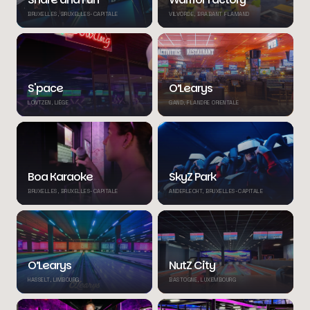
BRUXELLES, BRUXELLES-CAPITALE
VILVORDE, BRABANT FLAMAND
S'pace
O’Learys
LONTZEN, LIÈGE
GAND, FLANDRE ORIENTALE
Boa Karaoke
SkyZ Park
BRUXELLES, BRUXELLES-CAPITALE
ANDERLECHT, BRUXELLES-CAPITALE
O’Learys
NutZ City
HASSELT, LIMBOURG
BASTOGNE, LUXEMBOURG