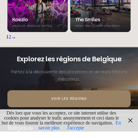
Koezio
The Smiles
BRUXELLES, BRUXELLES-CAPITALE
KNOKKE-HEIST, FLANDRE OCCIDENTALE
1
2
→
Explorez les régions de Belgique
Partez à la découverte des provinces et de leurs trésors
méconnus.
VOIR LES RÉGIONS
Dès lors que vous les acceptez, ce site internet utilise des
cookies pour analyser le trafic anonymement et ceci dans le
but de vous fournir la meilleure expérience de navigation.
En
savoir plus
J'accepte