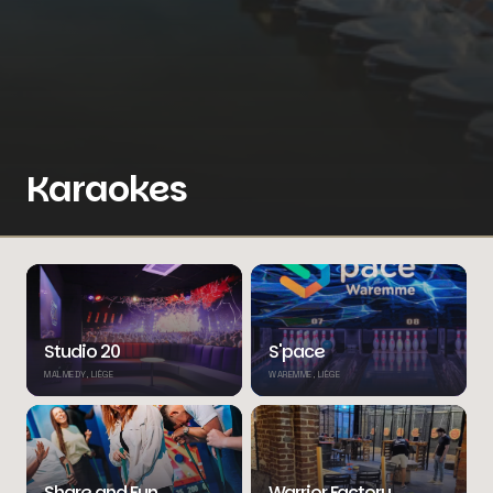
Karaokes
Studio 20
S'pace
MALMEDY, LIÈGE
WAREMME, LIÈGE
Share and Fun
Warrior Factory