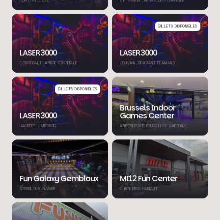
BILLETS DISPONIBLES
LASER3000
LASER3000
COURTRAI, FLANDRE ORIENTALE
LOUVAIN, BRABANT FLAMAND
BILLETS DISPONIBLES
Brussels Indoor
LASER3000
Games Center
HASSELT, LIMBOURG
ANDERLECHT, BRUXELLES-CAPITALE
Fun Galaxy Gembloux
MI12 Fun Center
GEMBLOUX, NAMUR
CHARLEROI, HAINAUT