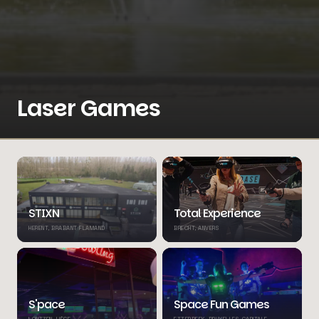
Laser Games
STIXN
Total Experience
HERENT, BRABANT FLAMAND
BRECHT, ANVERS
S'pace
Space Fun Games
LONTZEN, LIÈGE
ETTERBEEK, BRUXELLES-CAPITALE