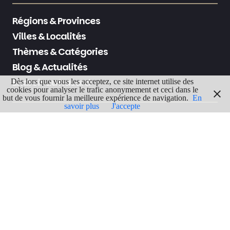
Régions & Provinces
Villes & Localités
Thèmes & Catégories
Blog & Actualités
Endroit au hasard
Dès lors que vous les acceptez, ce site internet utilise des
cookies pour analyser le trafic anonymement et ceci dans le
but de vous fournir la meilleure expérience de navigation.
En
savoir plus
J'accepte
À propos de nous
Contactez-nous
Politique de confidentialité
Politique de Cookies
Mentions légales
Termes & Conditions