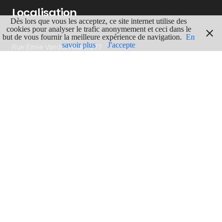
Localisation
Dès lors que vous les acceptez, ce site internet utilise des
cookies pour analyser le trafic anonymement et ceci dans le
ADRESSE
but de vous fournir la meilleure expérience de navigation.
En
savoir plus
J'accepte
Rue Émile Vandervelde, 277
6534 Aulne
GPS
Lgn : 4.3327332
Lat : 50.3649558
ITINERAIRE
En voir plus
HAINAUT
78