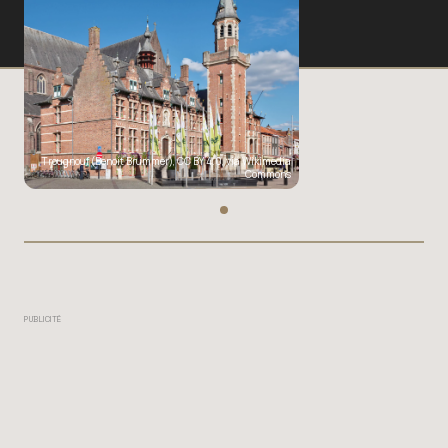
Trougnouf (Benoit Brummer)
,
CC BY 4.0
, via Wikimedia
Commons
PUBLICITÉ