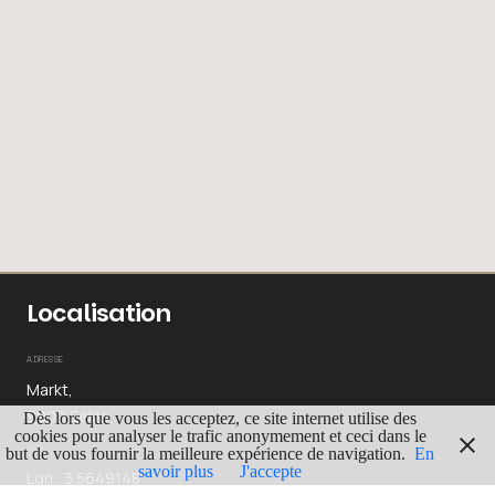
Localisation
ADRESSE
Markt,
9900 Eeklo
Dès lors que vous les acceptez, ce site internet utilise des
cookies pour analyser le trafic anonymement et ceci dans le
GPS
but de vous fournir la meilleure expérience de navigation.
En
savoir plus
J'accepte
Lgn : 3.5649148