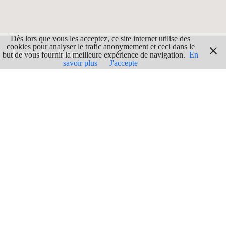
Dès lors que vous les acceptez, ce site internet utilise des
cookies pour analyser le trafic anonymement et ceci dans le
Localisation
but de vous fournir la meilleure expérience de navigation.
En
savoir plus
J'accepte
ADRESSE
Begijnhof,
3800 Saint-Trond
GPS
Lgn : 5.1931
Lat : 50.8211196
ITINERAIRE
En voir plus