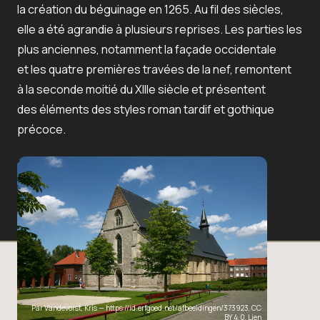
la création du béguinage en 1265. Au fil des siècles,
elle a été agrandie à plusieurs reprises. Les parties les
plus anciennes, notamment la façade occidentale
et les quatre premières travées de la nef, remontent
à la seconde moitié du XIIIe siècle et présentent
des éléments des styles roman tardif et gothique
précoce.
Par Vandevorst, Kris —
https://id.erfgoed.net/afbeeldingen/373923
,
CC
BY 4.0
,
Lien