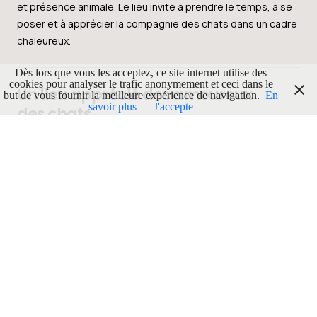
et présence animale. Le lieu invite à prendre le temps, à se
poser et à apprécier la compagnie des chats dans un cadre
chaleureux.
Dès lors que vous les acceptez, ce site internet utilise des
cookies pour analyser le trafic anonymement et ceci dans le
Un lieu apprécié des amoureux
but de vous fournir la meilleure expérience de navigation.
En
savoir plus
J'accepte
des chats
Le café s’adresse particulièrement aux
amateurs de chats
,
mais aussi à toute personne curieuse de découvrir
un concept original mêlant restauration légère et bien-être
animal.
PUBLICITÉ