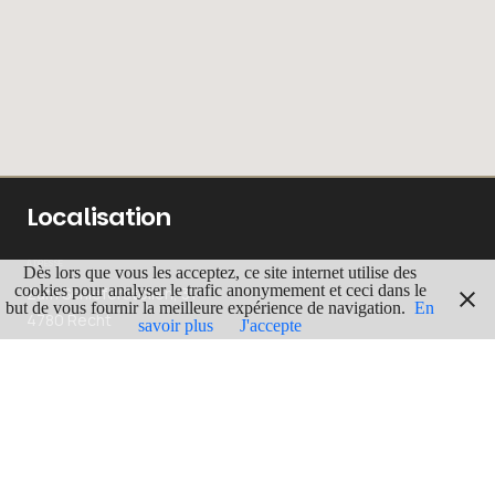
Localisation
ADRESSE
Dès lors que vous les acceptez, ce site internet utilise des
cookies pour analyser le trafic anonymement et ceci dans le
Zum Schieferstollen, 31
but de vous fournir la meilleure expérience de navigation.
En
4780 Recht
savoir plus
J'accepte
GPS
Lgn : 6.0572433
Lat : 50.32245
ITINERAIRE