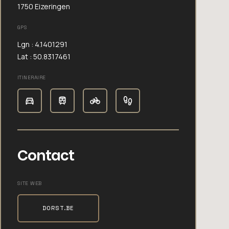
1750 Eizeringen
GPS
Lgn : 4.1401291
Lat : 50.8317461
ITINERAIRE
Contact
SITE WEB
DORST.BE