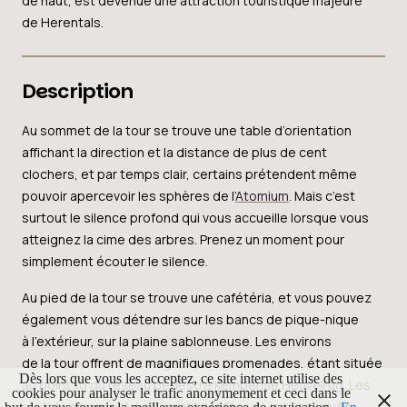
de haut, est devenue une attraction touristique majeure
de Herentals.
Description
Au sommet de la tour se trouve une table d’orientation
affichant la direction et la distance de plus de cent
clochers, et par temps clair, certains prétendent même
pouvoir apercevoir les sphères de l’
Atomium
. Mais c’est
surtout le silence profond qui vous accueille lorsque vous
atteignez la cime des arbres. Prenez un moment pour
simplement écouter le silence.
Au pied de la tour se trouve une cafétéria, et vous pouvez
également vous détendre sur les bancs de pique-nique
à l’extérieur, sur la plaine sablonneuse. Les environs
de la tour offrent de magnifiques promenades, étant située
Dès lors que vous les acceptez, ce site internet utilise des
au point 10 du réseau pédestre Kempense Heuvelrug. Les
cookies pour analyser le trafic anonymement et ceci dans le
cyclistes peuvent également profiter de la tour, située