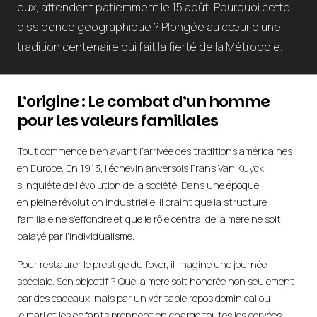
eux, attendent patiemment le 15 août. Pourquoi cette
dissidence géographique ? Plongée au cœur d’une
tradition centenaire qui fait la fierté de la Métropole.
L’origine : Le combat d’un homme
pour les valeurs familiales
Tout commence bien avant l’arrivée des traditions américaines
en Europe. En 1913, l’échevin anversois Frans Van Kuyck
s’inquiète de l’évolution de la société. Dans une époque
en pleine révolution industrielle, il craint que la structure
familiale ne s’effondre et que le rôle central de la mère ne soit
balayé par l’individualisme.
Pour restaurer le prestige du foyer, il imagine une journée
spéciale. Son objectif ? Que la mère soit honorée non seulement
par des cadeaux, mais par un véritable repos dominical où
le mari et les enfants prennent en charge toutes les corvées