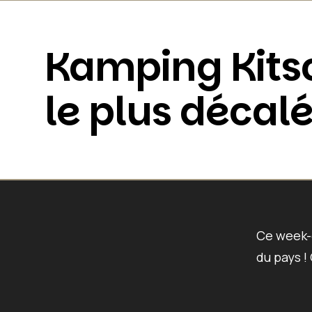
Kamping Kitsch
le plus décalé
Ce week-e
du pays !