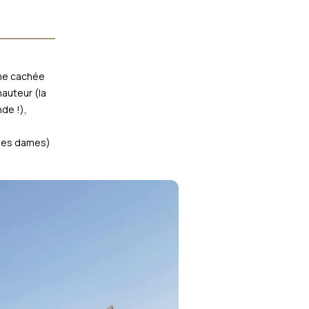
une cachée
hauteur (la
de !),
les dames)