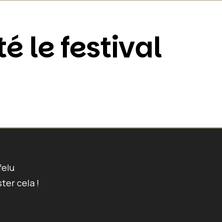
é le festival
felu
ter cela !