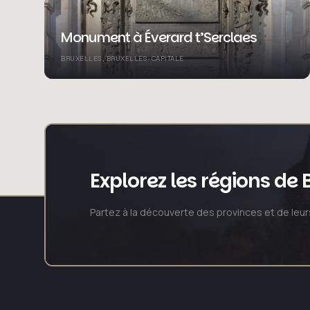
Monument à Éverard t’Serclaes
BRUXELLES, BRUXELLES-CAPITALE
Explorez les régions de 
Partez à la découverte des provinces et de leu