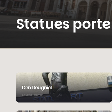
Statues port
Den Deugniet
ANVERS, ANVERS