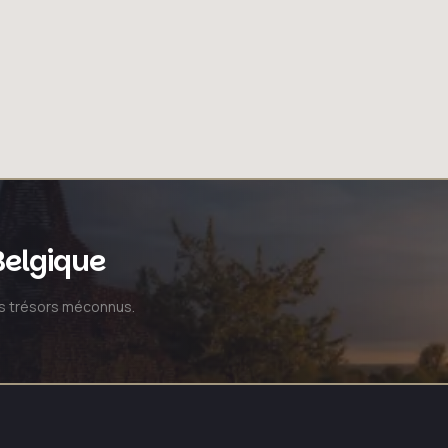
Belgique
rs trésors méconnus.