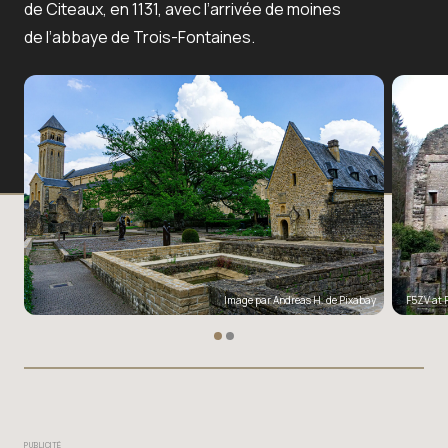
de Citeaux, en 1131, avec l’arrivée de moines
de l’abbaye de Trois-Fontaines.
Image par
Andreas H.
de
Pixabay
F5ZV at 
PUBLICITÉ