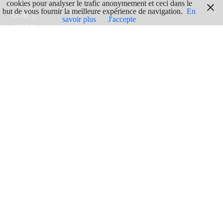
ADRESSE
cookies pour analyser le trafic anonymement et ceci dans le
but de vous fournir la meilleure expérience de navigation.
En
Orval, 1
savoir plus
J'accepte
6823 Florenville
GPS
Lgn : 5.3503418
Lat : 49.6389549
ITINERAIRE
En voir plus
LUXEMBOURG
51
ABBAYES
7
PUBLICITÉ