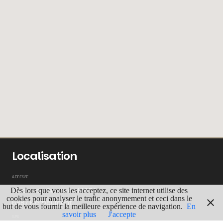
Localisation
ADRESSE
Viaduc de Conques L163A,
Dès lors que vous les acceptez, ce site internet utilise des
cookies pour analyser le trafic anonymement et ceci dans le
6887 Herbeumont
but de vous fournir la meilleure expérience de navigation.
En
savoir plus
J'accepte
GPS