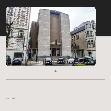
Cedric Dewaele
,
CC BY-SA 4.0
, via Wikimedia Commons
PUBLICITÉ