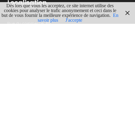
Localisation
Dès lors que vous les acceptez, ce site internet utilise des
cookies pour analyser le trafic anonymement et ceci dans le
but de vous fournir la meilleure expérience de navigation.
En
ADRESSE
savoir plus
J'accepte
Rue du commerce, 65
1000 Bruxelles
GPS
Lgn : 4.3691254
Lat : 50.842587
ITINERAIRE
En voir plus
BRUXELLES-CAPITALE
103
BOIRE & MANGER
63
RESTAURANTS INSOLITES
19