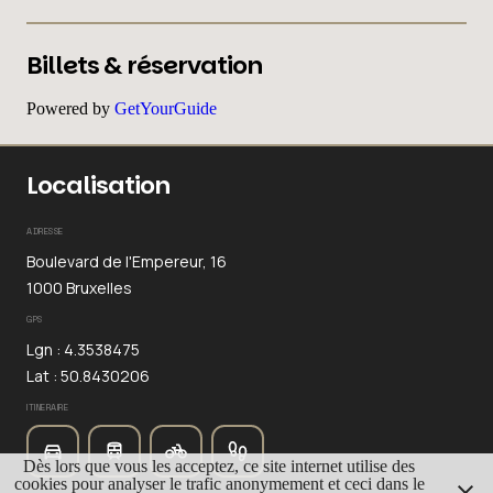
Billets & réservation
Powered by
GetYourGuide
Localisation
ADRESSE
Boulevard de l'Empereur, 16
1000 Bruxelles
GPS
Lgn : 4.3538475
Lat : 50.8430206
ITINERAIRE
Dès lors que vous les acceptez, ce site internet utilise des
cookies pour analyser le trafic anonymement et ceci dans le