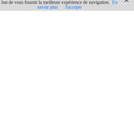
but de vous fournir la meilleure expérience de navigation.
En
savoir plus
J'accepte
Contact
SITE WEB
FUTURISTGAMES.BE
En voir plus
BRUXELLES-CAPITALE
103
ACTIVITÉS INSOLITES
134
RÉALITÉ VIRTUELLE
19
PUBLICITÉ