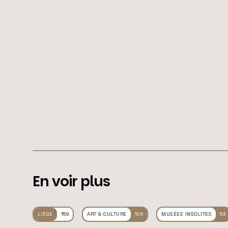
En voir plus
LIÈGE
159
ART & CULTURE
104
MUSÉES INSOLITES
53