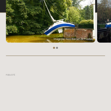
Image par
Nico Boersen
de
Pixabay
PUBLICITÉ