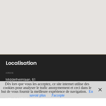
Localisation
ADRESSE
Middelheimlaan, 61
Dès lors que vous les acceptez, ce site internet utilise des
2020 Anvers
cookies pour analyser le trafic anonymement et ceci dans le
but de vous fournir la meilleure expérience de navigation.
En
GPS
savoir plus
J'accepte
Lgn : 4.4135014
Lat : 51.1813999