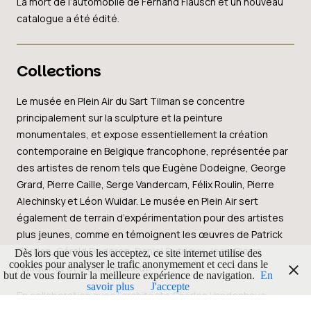
La mort de l’automobile de Fernand Flausch et un nouveau
catalogue a été édité.
Collections
Le musée en Plein Air du Sart Tilman se concentre
principalement sur la sculpture et la peinture
monumentales, et expose essentiellement la création
contemporaine en Belgique francophone, représentée par
des artistes de renom tels que Eugène Dodeigne, George
Grard, Pierre Caille, Serge Vandercam, Félix Roulin, Pierre
Alechinsky et Léon Wuidar. Le musée en Plein Air sert
également de terrain d’expérimentation pour des artistes
plus jeunes, comme en témoignent les œuvres de Patrick
Corillon, Gérald Dederen, Daniel Dutrieux, Jean-Pierre
Dès lors que vous les acceptez, ce site internet utilise des
cookies pour analyser le trafic anonymement et ceci dans le
Husquinet et Émile Desmedt.
but de vous fournir la meilleure expérience de navigation.
En
savoir plus
J'accepte
En collaboration avec l’architecte Charles Vandenhove,