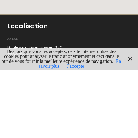
Localisation
ADRESSE
Boulevard Eisenhower, 270
Dès lors que vous les acceptez, ce site internet utilise des
7500 Tournai
cookies pour analyser le trafic anonymement et ceci dans le
but de vous fournir la meilleure expérience de navigation.
En
GPS
savoir plus
J'accepte
Lgn : 3.3916855
Lat : 50.6154888
ITINERAIRE
Contact