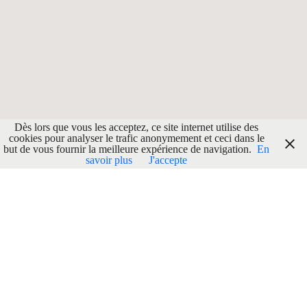
Dès lors que vous les acceptez, ce site internet utilise des
cookies pour analyser le trafic anonymement et ceci dans le
but de vous fournir la meilleure expérience de navigation.
En
savoir plus
J'accepte
Localisation
ADRESSE
Rue Sonnetty, 78
6700 Arlon
GPS
Lgn : 5.8203506