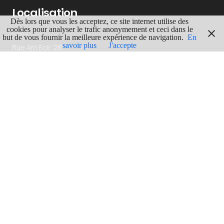
Localisation
Dès lors que vous les acceptez, ce site internet utilise des
cookies pour analyser le trafic anonymement et ceci dans le
ADRESSE
but de vous fournir la meilleure expérience de navigation.
En
savoir plus
J'accepte
Rue Am Eck, 26
6700 Arlon
GPS
Lgn : 5.8653259
Lat : 49.6471806
ITINERAIRE
En voir plus
LUXEMBOURG
51
ARCHITECTURE & CONSTRUCTIONS
133
RUINES
41