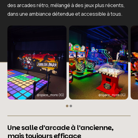
des
arcades rétro
, mélangé à des
jeux plus récents
,
dans une ambiance détendue et accessible à tous.
@space_mons
(IG)
@space_mons
(IG)
Une salle d’arcade à l’ancienne,
mais toujours efficace