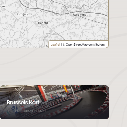
Leaflet
| © OpenStreetMap contributors
Brussels Kart
DILBEEK, BRABANT FLAMAND