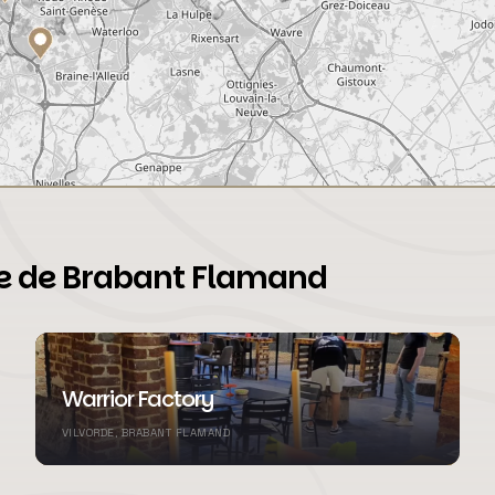
nce de Brabant Flamand
Warrior Factory
VILVORDE, BRABANT FLAMAND