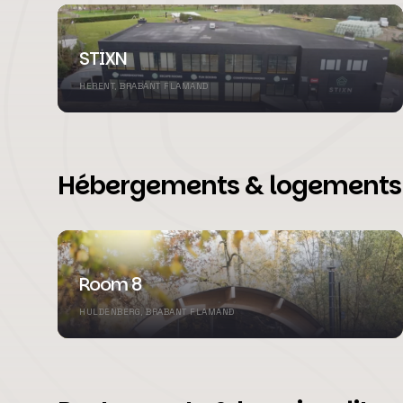
STIXN
HERENT, BRABANT FLAMAND
Hébergements & logements i
Room 8
HULDENBERG, BRABANT FLAMAND