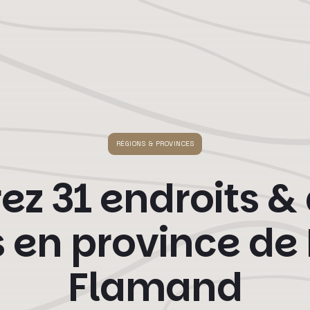
RÉGIONS & PROVINCES
z 31 endroits & 
es en province de
Flamand