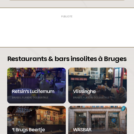
PUBLICITÉ
Restaurants & bars insolites à Bruges
Retsin’s Lucifernum
Vlissinghe
BRUGES, FLANDRE OCCIDENTALE
BRUGES, FLANDRE OCCIDENTALE
‘t Brugs Beertje
WASBAR