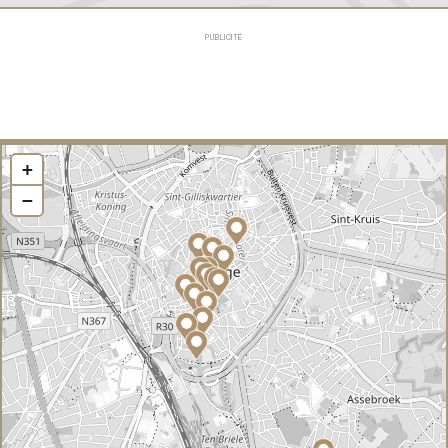
PUBLICITÉ
+
−