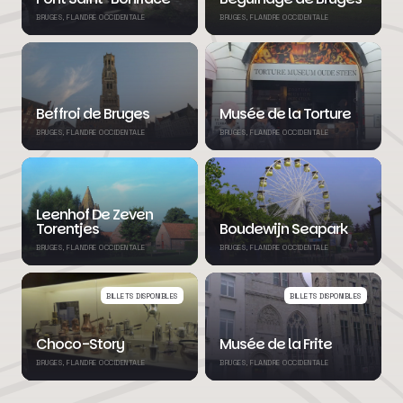
BRUGES, FLANDRE OCCIDENTALE
BRUGES, FLANDRE OCCIDENTALE
Beffroi de Bruges
Musée de la Torture
BRUGES, FLANDRE OCCIDENTALE
BRUGES, FLANDRE OCCIDENTALE
Leenhof De Zeven
Torentjes
Boudewijn Seapark
BRUGES, FLANDRE OCCIDENTALE
BRUGES, FLANDRE OCCIDENTALE
BILLETS DISPONIBLES
BILLETS DISPONIBLES
Choco-Story
Musée de la Frite
BRUGES, FLANDRE OCCIDENTALE
BRUGES, FLANDRE OCCIDENTALE