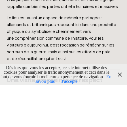
rappelle combien les pertes ont été humaines et massives.
Le lieu est aussi un espace de mémoire partagée :
allemands et britanniques reposent ici dans une proximité
physique qui symbolise le cheminement vers
une compréhension commune de l’histoire. Pour les
visiteurs d’aujourd’hui, c’est l’occasion de réfléchir sur les
horreurs de la guerre, mais aussi sur les efforts de paix
et de réconciliation qui ont suivi.
Dès lors que vous les acceptez, ce site internet utilise des
cookies pour analyser le trafic anonymement et ceci dans le
but de vous fournir la meilleure expérience de navigation.
En
Une visite empreinte de respect
savoir plus
J'accepte
Le cimetière est conçu pour que les visiteurs puissent
marcher tranquillement entre les tombes, découvrir les
différents secteurs et lire les inscriptions des stèles,
parfois émouvantes par leur simplicité. Des panneaux
explicatifs et des informations historiques permettent
de replacer le site dans son contexte, rendant la visite