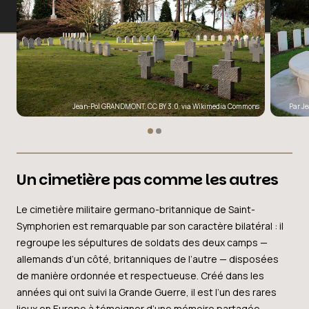
Jean-Pol GRANDMONT
,
CC BY 3.0
, via Wikimedia Commons
Par
J
Un cimetière pas comme les autres
Le cimetière militaire germano-britannique de Saint-
Symphorien est remarquable par son caractère bilatéral : il
regroupe les sépultures de soldats des deux camps —
allemands d’un côté, britanniques de l’autre — disposées
de manière ordonnée et respectueuse. Créé dans les
années qui ont suivi la Grande Guerre, il est l’un des rares
lieux en Europe à témoigner d’une mémoire partagée,