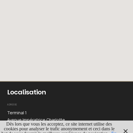
Localisation
ADRESSE
Terminal 1
Avenue Impératrice Charlotte,
Dès lors que vous les acceptez, ce site internet utilise des
1020 Bruxelles
cookies pour analyser le trafic anonymement et ceci dans le