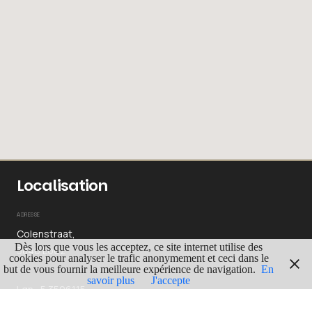
Localisation
ADRESSE
Colenstraat,
Dès lors que vous les acceptez, ce site internet utilise des
3840 Looz
cookies pour analyser le trafic anonymement et ceci dans le
but de vous fournir la meilleure expérience de navigation.
En
GPS
savoir plus
J'accepte
Lgn : 5.3596115
Lat : 50.8141786