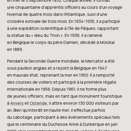
en mer le 5 septembre 1932. Chaque année, il formait
une cinquantaine d’apprentis officiers au cours d’un voyage
hivernal de quatre mois dans l’Atlantique, suivi d’une
croisière estivale de trois mois. En 1934-1935, il a participé
à une expédition scientifique à l’île de Pâques, rapportant
la statue du « dieu du Thon ». En 1936, il a ramené
en Belgique le corps du père Damien, décédé à Molokaï
en 1889.
Pendant la Seconde Guerre mondiale, le Mercator a été
sous pavillon anglais et a rejoint la Belgique en 1947
en mauvais état, reprenant la mer en 1950. Il a remporté
des courses de voiliers et participé à la première régate
internationale en 1956. Depuis 1961, il ne forme plus
de jeunes officiers, mais en tant que monument touristique
à
Anvers
et
Ostende
, il attire environ 130 000 visiteurs par
an. Bien qu’interdit en haute mer, il effectue parfois
du cabotage, participant à des événements spéciaux tels
que le centenaire du Duchesse Anne à Dunkerque en juin