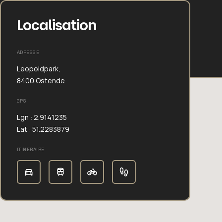
Localisation
ADRESSE
Leopoldpark,
8400 Ostende
GPS
Lgn : 2.9141235
Lat : 51.2283879
ITINERAIRE