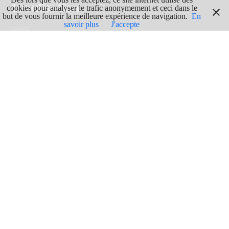
Localisation
cookies pour analyser le trafic anonymement et ceci dans le
but de vous fournir la meilleure expérience de navigation.
En
savoir plus
J'accepte
ADRESSE
Dienstweg Havengeul,
8620 Nieuport
GPS
Lgn : 2.7287292
Lat : 51.1466174
ITINERAIRE
En voir plus
FLANDRE OCCIDENTALE
74
ART & CULTURE
104
INSTALLATIONS ARTISTIQUES
20
STATUES DE PERSONNAGES FICTIFS
14